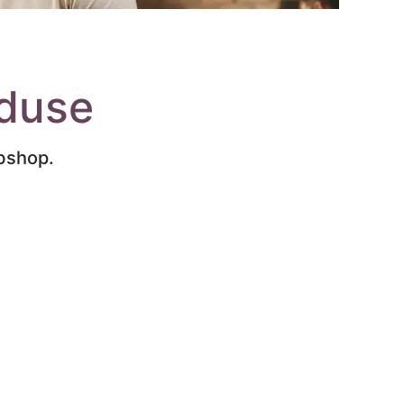
duse
bshop.