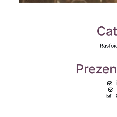
Cat
Răsfoi
Prezen
Î
S
Pr