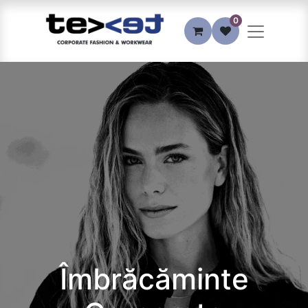
0
Îmbrăcăminte