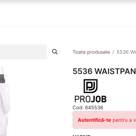
anduri
Partener
Echipa ta
Contact
Toate produsele
5536 W
5536 WAISTPA
Cod:
645536
Autentifică-te
pentru a v