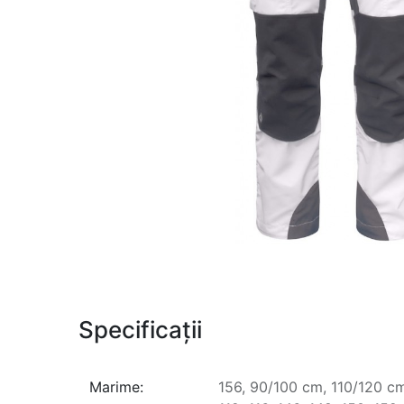
Specificații
Marime:
156
,
90/100 cm
,
110/120 c