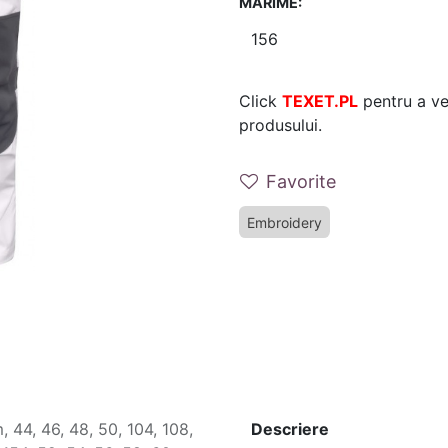
MARIME:
Click
TEXET.PL
pentru a ver
produsului.
Favorite
Embroidery
m
,
44
,
46
,
48
,
50
,
104
,
108
,
Descriere