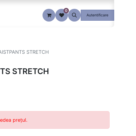
0
Blog
Autentificare
AISTPANTS STRETCH
NTS STRETCH
edea prețul.