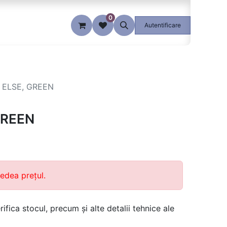
0
Blog
Autentificare
 ELSE, GREEN
GREEN
edea prețul.
ifica stocul, precum și alte detalii tehnice ale