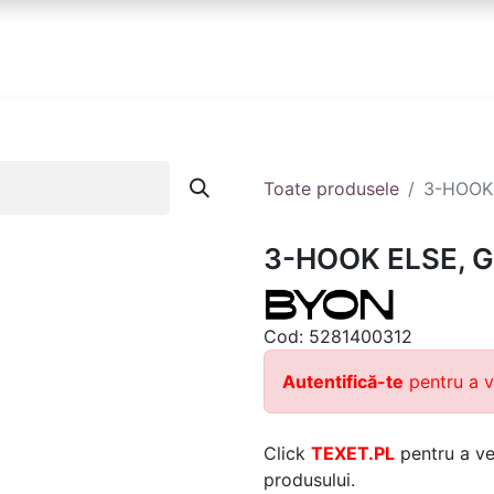
anduri
Partener
Echipa ta
Contact
Toate produsele
3-HOOK
3-HOOK ELSE, 
Cod:
5281400312
Autentifică-te
pentru a v
Click
TEXET.PL
pentru a ver
produsului.