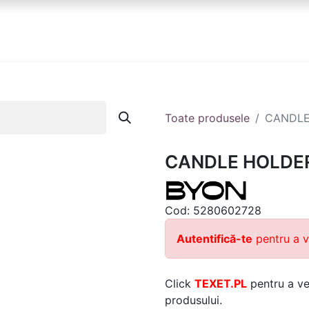
anduri
Partener
Echipa ta
Contact
Toate produsele
CANDLE
CANDLE HOLDER
Cod:
5280602728
Autentifică-te
pentru a v
Click
TEXET.PL
pentru a ver
produsului.