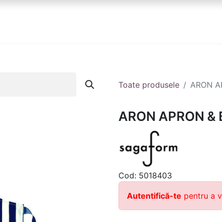
anduri
Partener
Echipa ta
Contact
Toate produsele
ARON A
ARON APRON & 
Cod:
5018403
Autentifică-te
pentru a v