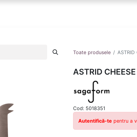
anduri
Partener
Echipa ta
Contact
Toate produsele
ASTRID 
ASTRID CHEESE 
Cod:
5018351
Autentifică-te
pentru a v